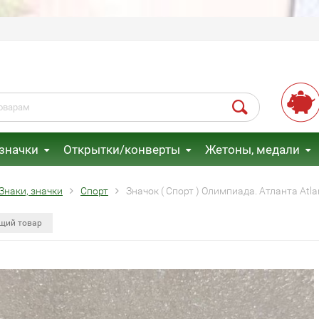
 значки
Открытки/конверты
Жетоны, медали
Знаки, значки
Спорт
Значок ( Спорт ) Олимпиада. Атланта At
щий товар