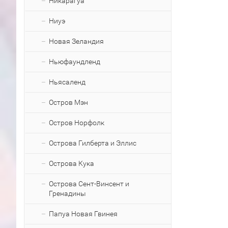
Никарагуа
Ниуэ
Новая Зеландия
Ньюфаундленд
Ньясаленд
Остров Мэн
Остров Норфолк
Острова Гилберта и Эллис
Острова Кука
Острова Сент-Винсент и
Гренадины
Папуа Новая Гвинея