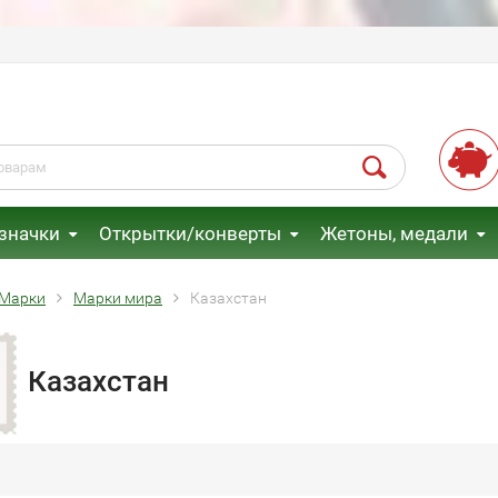
 значки
Открытки/конверты
Жетоны, медали
Марки
Марки мира
Казахстан
Казахстан