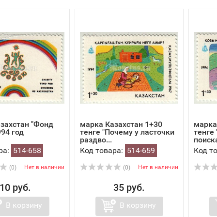
захстан "Фонд
марка Казахстан 1+30
марка
994 год
тенге "Почему у ласточки
тенге 
раздво...
поиска
ра:
514-658
Код товара:
514-659
Код т
Нет в наличии
Нет в наличии
(0)
(0)
10 руб.
35 руб.
В корзину
В корзину