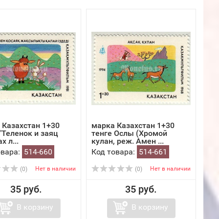
 Казахстан 1+30
марка Казахстан 1+30
"Теленок и заяц
тенге Ослы (Хромой
х л...
кулан, реж. Амен ...
овара:
514-660
Код товара:
514-661
Нет в наличии
Нет в наличии
(0)
(0)
35 руб.
35 руб.
В корзину
В корзину