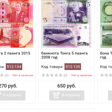
га 2 паанга 2015
банкнота Тонга 5 паанга
бона Т
2008 год
год
ра:
512-134
Код товара:
512-135
Код т
Нет в наличии
Нет в наличии
(0)
(0)
270 руб.
650 руб.
В корзину
В корзину