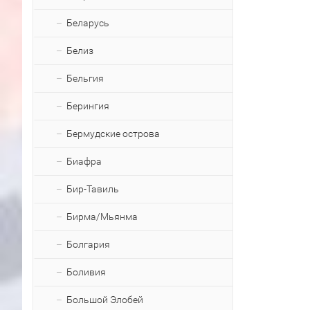
Беларусь
Белиз
Бельгия
Берингия
Бермудские острова
Биафра
Бир-Тавиль
Бирма/Мьянма
Болгария
Боливия
Большой Элобей