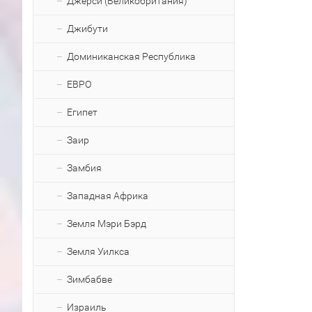
Джерси (Великобритания)
Джибути
Доминиканская Республика
ЕВРО
Египет
Заир
Замбия
Западная Африка
Земля Мэри Бэрд
Земля Уилкса
Зимбабве
Израиль