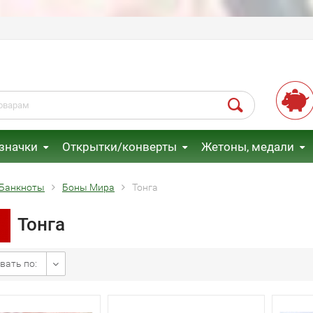
 значки
Открытки/конверты
Жетоны, медали
Банкноты
Боны Мира
Тонга
Тонга
вать по: