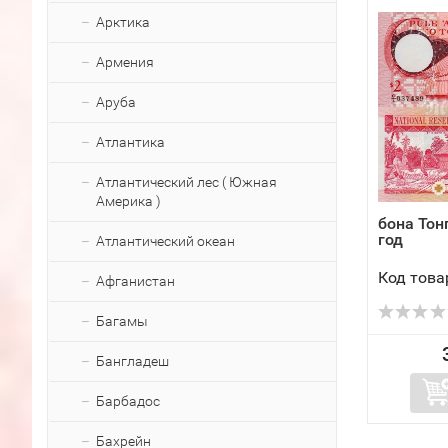
Арктика
Армения
Аруба
Атлантика
Атлантический лес ( Южная
Америка )
бона Тон
год
Атлантический океан
Код това
Афганистан
Багамы
Бангладеш
Барбадос
Бахрейн