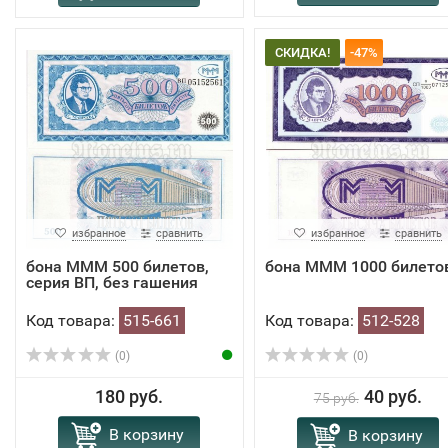
СКИДКА!
-47%
избранное
сравнить
избранное
сравнить
​​​бона МММ 500 билетов,
бона МММ 1000 билето
серия ВП, без гашения
Код товара:
515-661
Код товара:
512-528
(0)
(0)
180 руб.
40 руб.
75 руб.
В корзину
В корзину