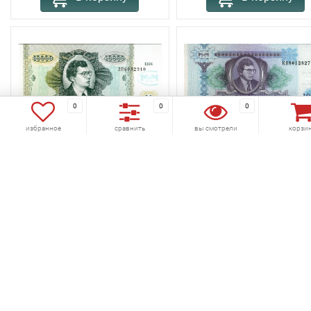
0
0
0
избранное
сравнить
вы смотрели
корзи
избранное
сравнить
избранное
сравнить
бона МММ 10 000 билетов
бона МММ 1000 билетов
1994 год серия ЛП
серия КЯ
Код товара:
530-034
Код товара:
530-035
(0)
(0)
35 руб.
30 руб.
В корзину
В корзину