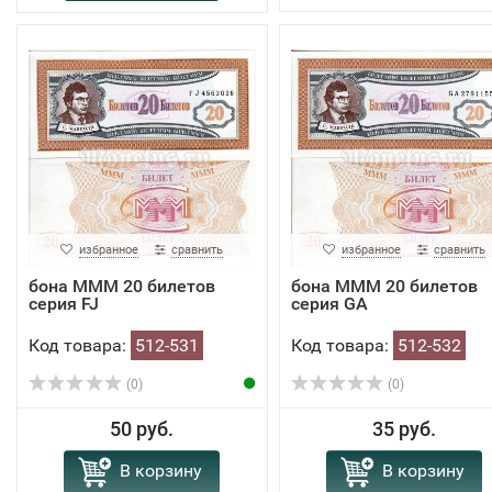
избранное
сравнить
избранное
сравнить
бона МММ 20 билетов
бона МММ 20 билетов
серия FJ
серия GA
Код товара:
512-531
Код товара:
512-532
(0)
(0)
50 руб.
35 руб.
В корзину
В корзину