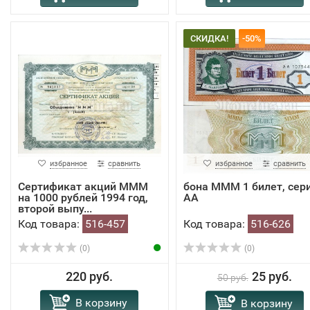
СКИДКА!
-50%
избранное
сравнить
избранное
сравнить
Сертификат акций МММ
​бона МММ 1 билет, сер
на 1000 рублей 1994 год,
АА
второй выпу...
Код товара:
516-457
Код товара:
516-626
(0)
(0)
220 руб.
25 руб.
50 руб.
В корзину
В корзину