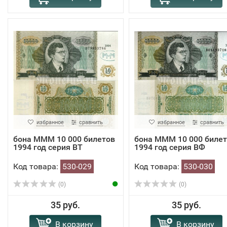
избранное
сравнить
избранное
сравнить
бона МММ 10 000 билетов
бона МММ 10 000 биле
1994 год серия ВТ
1994 год серия ВФ
Код товара:
530-029
Код товара:
530-030
(0)
(0)
35 руб.
35 руб.
В корзину
В корзину