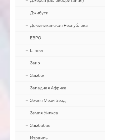
Джерси (Великобритания)
Джибути
Доминиканская Республика
ЕВРО
Египет
Заир
Замбия
Западная Африка
Земля Мэри Бэрд
Земля Уилкса
Зимбабве
Израиль