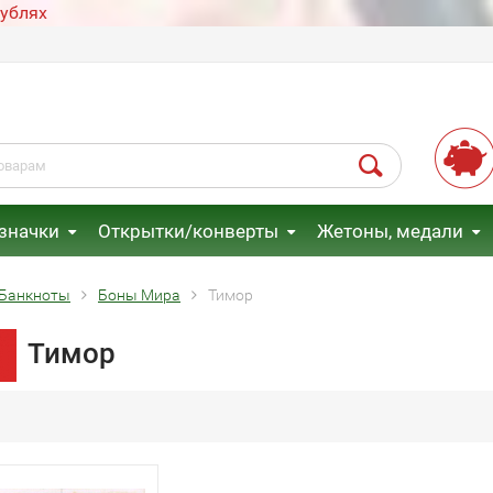
рублях
 значки
Открытки/конверты
Жетоны, медали
Банкноты
Боны Мира
Тимор
Тимор