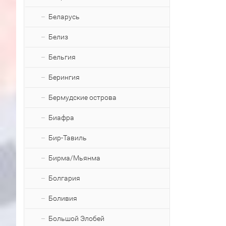
Беларусь
Белиз
Бельгия
Берингия
Бермудские острова
Биафра
Бир-Тавиль
Бирма/Мьянма
Болгария
Боливия
Большой Элобей