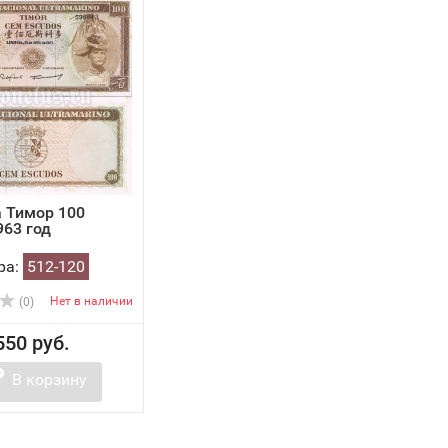
 Тимор 100
963 год
ра:
512-120
Нет в наличии
(0)
550 руб.
В корзину