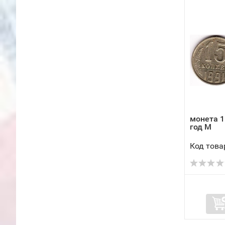
монета 1
год М
Код това