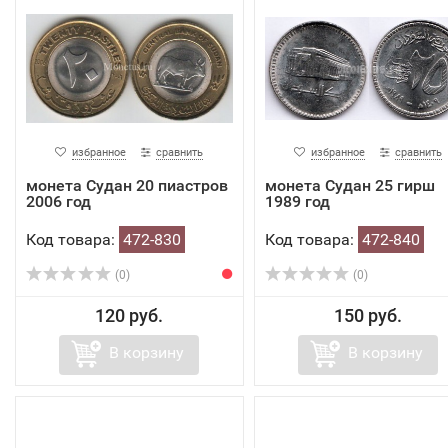
избранное
сравнить
избранное
сравнить
монета Судан 20 пиастров
монета Судан 25 гирш
2006 год
1989 год
Код товара:
472-830
Код товара:
472-840
(0)
(0)
120 руб.
150 руб.
В корзину
В корзину