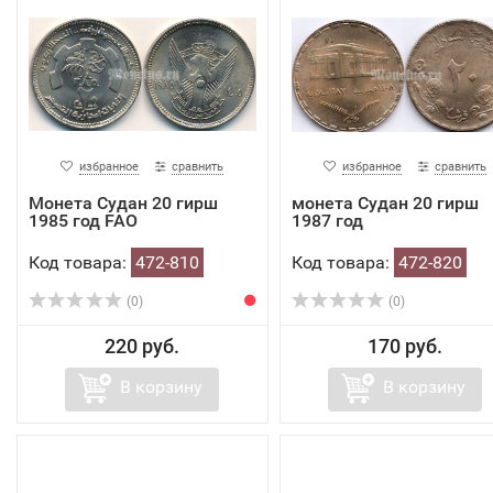
избранное
сравнить
избранное
сравнить
Монета Судан 20 гирш
монета Судан 20 гирш
1985 год FAO
1987 год
Код товара:
472-810
Код товара:
472-820
(0)
(0)
220 руб.
170 руб.
В корзину
В корзину