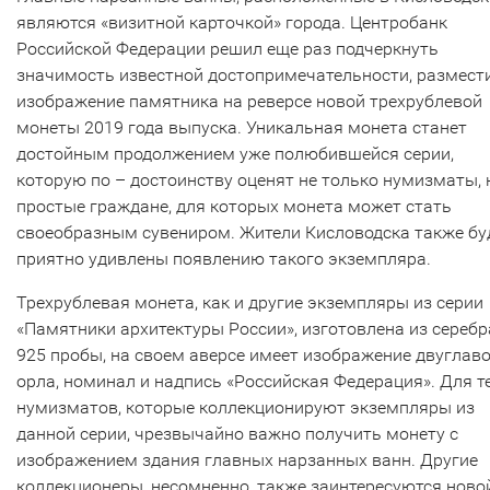
являются «визитной карточкой» города. Центробанк
Российской Федерации решил еще раз подчеркнуть
значимость известной достопримечательности, размест
изображение памятника на реверсе новой трехрублевой
монеты 2019 года выпуска. Уникальная монета станет
достойным продолжением уже полюбившейся серии,
которую по – достоинству оценят не только нумизматы, 
простые граждане, для которых монета может стать
своеобразным сувениром. Жители Кисловодска также бу
приятно удивлены появлению такого экземпляра.
Трехрублевая монета, как и другие экземпляры из серии
«Памятники архитектуры России», изготовлена из серебр
925 пробы, на своем аверсе имеет изображение двуглав
орла, номинал и надпись «Российская Федерация». Для т
нумизматов, которые коллекционируют экземпляры из
данной серии, чрезвычайно важно получить монету с
изображением здания главных нарзанных ванн. Другие
коллекционеры, несомненно, также заинтересуются ново