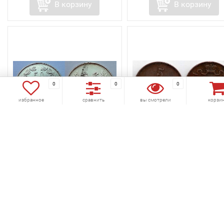
В корзину
В корзину
0
0
0
избранное
сравнить
вы смотрели
корзи
избранное
сравнить
избранное
сравнить
монета Русская
Монета Русская
Финляндия 50 пенни 1917
Финляндия 5 пенни 190
год без короны
год
Код товара:
518-219
Код товара:
518-173
(0)
(0)
350 руб.
350 руб.