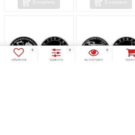
В корзину
В корзину
0
0
0
избранное
сравнить
вы смотрели
корзи
избранное
сравнить
избранное
сравнить
монета 3 рубля 1995 год
монета 3 рубля 1994 го
капитуляция Германии
освобождение
PROOF
Севастополя PROOF
Код товара:
485-650
Код товара:
485-610
(0)
(0)
3 500 руб.
5 750 руб.