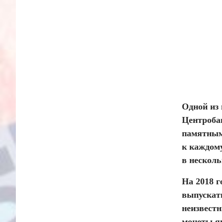
Одной из
Центроба
памятным 
к каждом
в несколь
На 2018 г
выпускать
неизвестн
монеты я