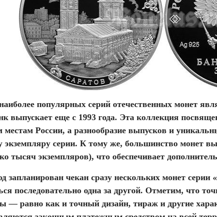
 наиболее популярных серий отечественных монет яв
нк выпускает еще с 1993 года. Эта коллекция посвящ
местам России, а разнообразие выпусков и уникальн
у экземпляру серии. К тому же, большинство монет в
ко тысяч экземпляров), что обеспечивает дополнител
од запланирован чекан сразу нескольких монет серии
ся последовательно одна за другой. Отметим, что то
ы — равно как и точный дизайн, тираж и другие хара
вляются законным платежным средством на всей терр