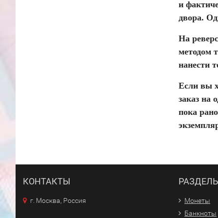
и фактиче
двора. Од
На реверс
методом т
нанести т
Если вы 
заказ на 
пока ран
экземпля
КОНТАКТЫ
РАЗДЕЛ
г. Москва, Россия
Монеты
Банкноты