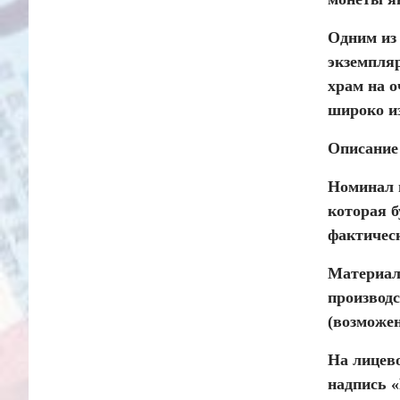
Одним из 
экземпля
храм на 
широко из
Описание 
Номинал н
которая б
фактичес
Материал 
производс
(возможе
На лицев
надпись «