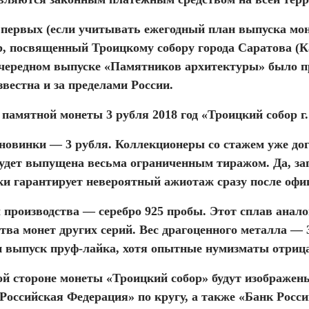
первых (если учитывать ежегодный план выпуска моне
р, посвященный Троицкому собору города Саратова (К
очередном выпуске «Памятников архитектуры» было пр
вестна и за пределами России.
памятной монеты 3 рубля 2018 год «Троицкий собор г
овинки — 3 рубля. Коллекционеры со стажем уже догад
удет выпущена весьма ограниченным тиражом. Да, зап
ки гарантирует невероятный ажиотаж сразу после офи
производства — серебро 925 пробы. Этот сплав анало
тва монет других серий. Вес драгоценного металла —
н выпуск пруф-лайка, хотя опытные нумизматы отрица
ой стороне монеты «Троицкий собор» будут изображен
Российская Федерация» по кругу, а также «Банк Росси