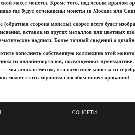
ской массе монеты. Кроме того, под левым крылом ор
нако где будут отчеканены монеты (в Москве или Санк
е (обратная сторона монеты) скорее всего будет изобр
иснения, вставок из других металлов или цветных изо
ематические надписи. Более точный сведений о дизайне
хотите пополнить собственную коллекцию этой монет
одном из онлайн-порталов, посвященных нумизматике.
о — мы лишь отметим, что памятные монеты из сереб
ров может стать хорошим способом инвестирования!
Ы
СОЦСЕТИ