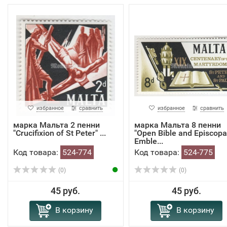
избранное
сравнить
избранное
сравнить
марка Мальта 2 пенни
марка Мальта 8 пенни
"Crucifixion of St Peter" ...
"Open Bible and Episcopa
Emble...
Код товара:
524-774
Код товара:
524-775
(0)
(0)
45 руб.
45 руб.
В корзину
В корзину