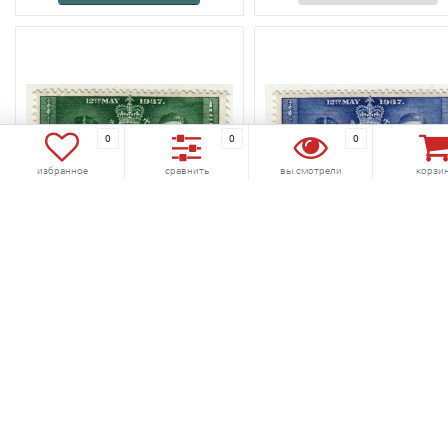
0
0
0
избранное
сравнить
вы смотрели
корзи
избранное
сравнить
избранное
сравнить
марка Мальта 1/2 пенни
марка Мальта 2 1/2 пен
"Король Георг VI -
"Король Георг VI -
коронация&...
коронаци...
Код товара:
514-708
Код товара:
514-709
(0)
(0)
60 руб.
60 руб.
В корзину
В корзину