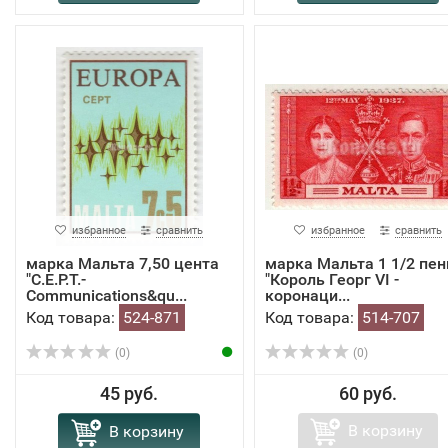
избранное
сравнить
избранное
сравнить
марка Мальта 7,50 цента
марка Мальта 1 1/2 пен
"C.E.P.T.-
"Король Георг VI -
Communications&qu...
коронаци...
Код товара:
524-871
Код товара:
514-707
(0)
(0)
45 руб.
60 руб.
В корзину
В корзину