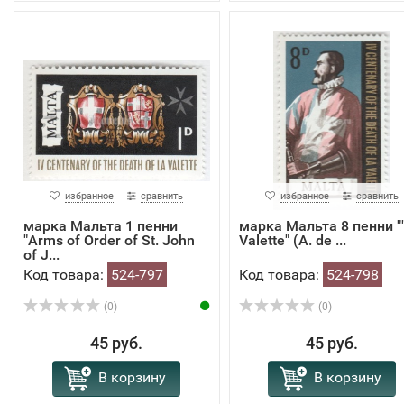
избранное
сравнить
избранное
сравнить
марка Мальта 1 пенни
марка Мальта 8 пенни "
"Arms of Order of St. John
Valette" (A. de ...
of J...
Код товара:
524-797
Код товара:
524-798
(0)
(0)
45 руб.
45 руб.
В корзину
В корзину