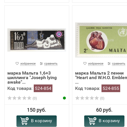
избранное
сравнить
избранное
сравнить
марка Мальта 1,6+3
марка Мальта 2 пенни
шиллинга "Joseph lying
"Heart and W.H.O. Emble
awake"...
...
Код товара:
524-854
Код товара:
524-855
(0)
(0)
150 руб.
60 руб.
В корзину
В корзину