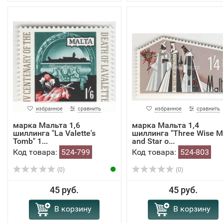
избранное
сравнить
избранное
сравнить
марка Мальта 1,6
марка Мальта 1,4
шиллинга "La Valette's
шиллинга "Three Wise 
Tomb" 1...
and Star o...
Код товара:
524-799
Код товара:
524-803
(0)
(0)
45 руб.
45 руб.
В корзину
В корзину