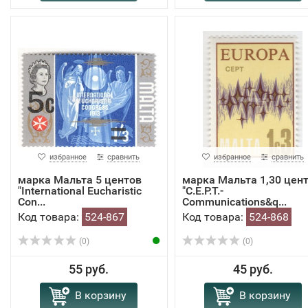
избранное
сравнить
избранное
сравнить
марка Мальта 5 центов
марка Мальта 1,30 цен
"International Eucharistic
"C.E.P.T.-
Con...
Communications&q...
Код товара:
524-867
Код товара:
524-868
(0)
(0)
55 руб.
45 руб.
В корзину
В корзину