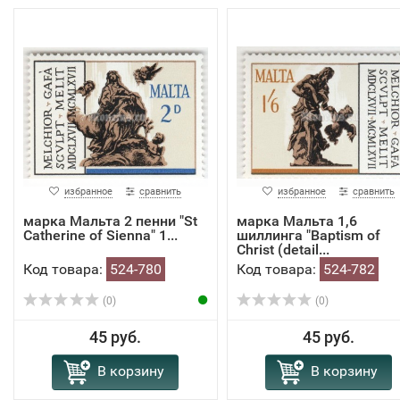
избранное
сравнить
избранное
сравнить
марка Мальта 2 пенни "St
марка Мальта 1,6
Catherine of Sienna" 1...
шиллинга "Baptism of
Christ (detail...
Код товара:
524-780
Код товара:
524-782
(0)
(0)
45 руб.
45 руб.
В корзину
В корзину