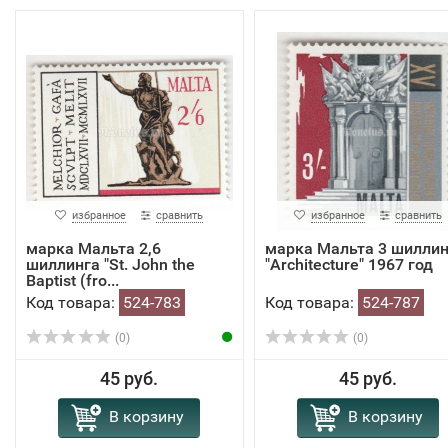
избранное
сравнить
избранное
сравнить
марка Мальта 2,6
марка Мальта 3 шиллин
шиллинга "St. John the
"Architecture" 1967 год
Baptist (fro...
Код товара:
524-783
Код товара:
524-787
(0)
(0)
45 руб.
45 руб.
В корзину
В корзину