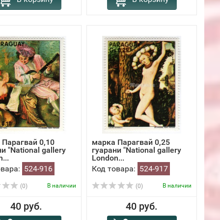
 Парагвай 0,10
марка Парагвай 0,25
и "National gallery
гуарани "National gallery
...
London...
овара:
524-916
Код товара:
524-917
В наличии
В наличии
(0)
(0)
40 руб.
40 руб.