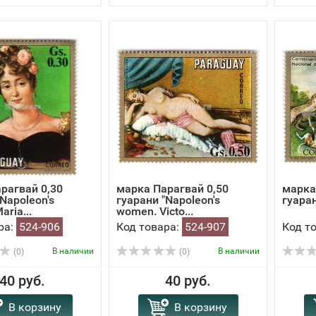
рагвай 0,30
марка Парагвай 0,50
марка
Napoleon's
гуарани "Napoleon's
гуаран
ria...
women. Victo...
ра:
524-906
Код товара:
524-907
Код т
В наличии
В наличии
(0)
(0)
40 руб.
40 руб.
В корзину
В корзину