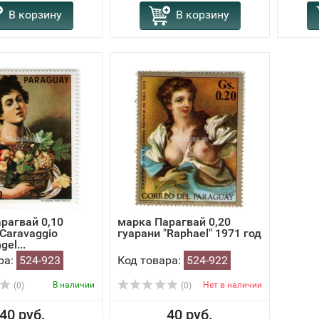
В корзину
В корзину
рагвай 0,10
марка Парагвай 0,20
"Caravaggio
гуарани "Raphael" 1971 год
gel...
ра:
524-923
Код товара:
524-922
В наличии
Нет в наличии
(0)
(0)
40 руб.
40 руб.