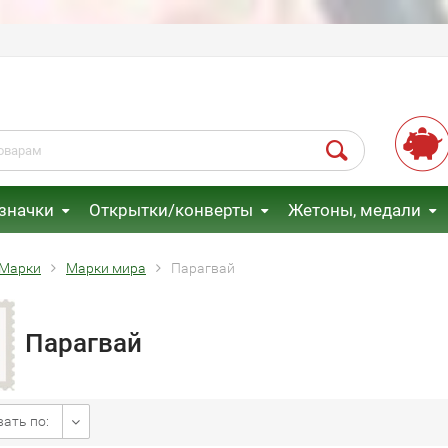
 значки
Открытки/конверты
Жетоны, медали
Марки
Марки мира
Парагвай
Парагвай
ать по: