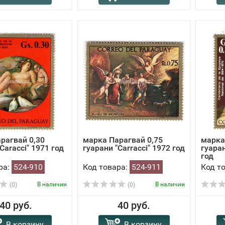
рагвай 0,30
марка Парагвай 0,75
марка
Caracci" 1971 год
гуарани "Carracci" 1972 год
гуаран
год
ра:
524-910
Код товара:
524-911
Код т
В наличии
В наличии
(0)
(0)
40 руб.
40 руб.
В корзину
В корзину