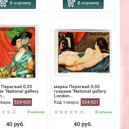
В корзину
В корзину
 Парагвай 0,20
марка Парагвай 0,05
и "National gallery
гуарани "National gallery
...
London...
овара:
524-920
Код товара:
524-921
В наличии
В наличии
(0)
(0)
40 руб.
40 руб.