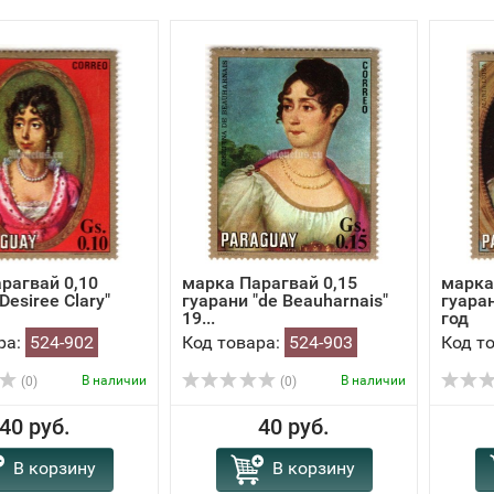
рагвай 0,10
марка Парагвай 0,15
марка
Desiree Clary"
гуарани "de Beauharnais"
гуаран
19...
год
ра:
524-902
Код товара:
524-903
Код т
В наличии
В наличии
(0)
(0)
40 руб.
40 руб.
В корзину
В корзину