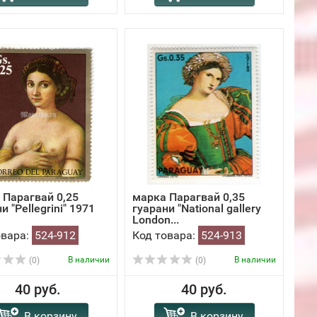
 Парагвай 0,25
марка Парагвай 0,35
и "Pellegrini" 1971
гуарани "National gallery
London...
овара:
524-912
Код товара:
524-913
В наличии
В наличии
(0)
(0)
40 руб.
40 руб.
В корзину
В корзину