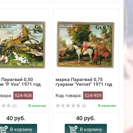
 Парагвай 0,50
марка Парагвай 0,75
и "P. Vos" 1971 год
гуарани "Vernet" 1971 год
овара:
524-908
Код товара:
524-909
В наличии
В наличии
(0)
(0)
40 руб.
40 руб.
В корзину
В корзину