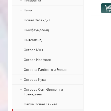
Никарагуа
Ниуэ
Новая Зеландия
Ньюфаундленд
Ньясаленд
Остров Мэн
Остров Норфолк
Острова Гилберта и Эллис
Острова Кука
Острова Сент-Винсент и
Гренадины
Папуа Новая Гвинея