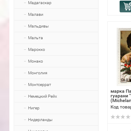
Мадагаскар
Малави
Мальдивы
Мальта
Марокко
Монако
Монголия
Монтсеррат
марка Па
гуарани 
Немецкий Рейх
(Michelan
Код това
Нигер
Нидерланды