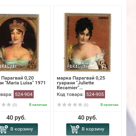
 Парагвай 0,20
марка Парагвай 0,25
и "Maria Luisa" 1971
гуарани "Juliette
Recamier"...
овара:
524-904
Код товара:
524-905
В наличии
В наличии
(0)
(0)
40 руб.
40 руб.
В корзину
В корзину