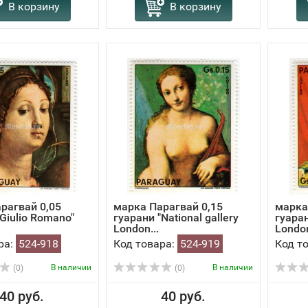
В корзину
В корзину
рагвай 0,05
марка Парагвай 0,15
марка
Giulio Romano"
гуарани "National gallery
гуаран
London...
London
ра:
524-918
Код товара:
524-919
Код т
В наличии
В наличии
(0)
(0)
40 руб.
40 руб.