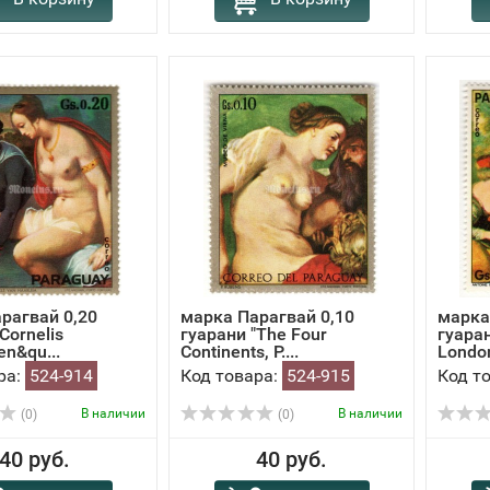
рагвай 0,20
марка Парагвай 0,10
марка
Cornelis
гуарани "The Four
гуаран
en&qu...
Continents, P....
London
ра:
524-914
Код товара:
524-915
Код т
В наличии
В наличии
(0)
(0)
40 руб.
40 руб.