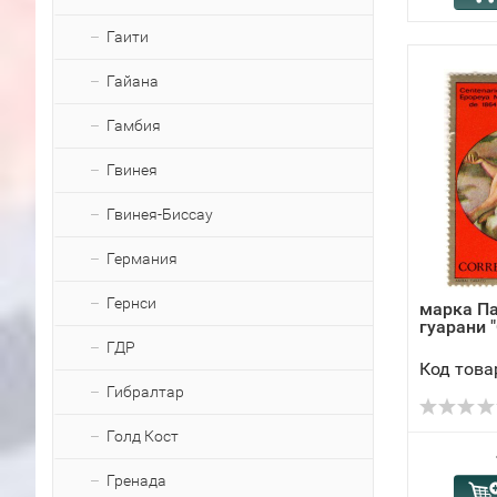
Гаити
Гайана
Гамбия
Гвинея
Гвинея-Биссау
Германия
Гернси
марка Па
гуарани "
ГДР
Код това
Гибралтар
Голд Кост
Гренада