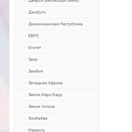
Джерси (Великобритания)
Джибути
Доминиканская Республика
ЕВРО
Египет
Заир
Замбия
Западная Африка
Земля Мэри Бэрд
Земля Уилкса
Зимбабве
Израиль