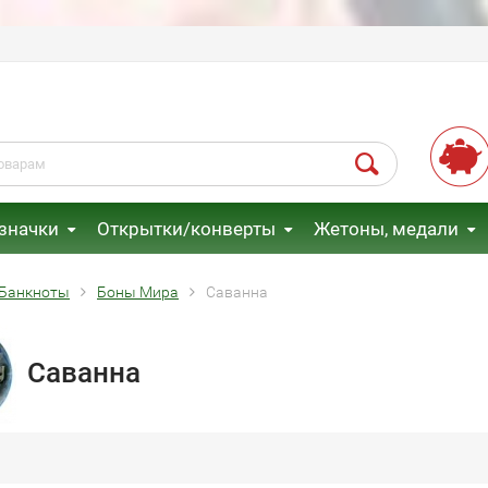
 значки
Открытки/конверты
Жетоны, медали
Банкноты
Боны Мира
Саванна
Саванна