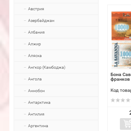
Австрия
Азербайджан
Албания
Алжир
Аляска
Ангкор (Камбоджа)
Бона Сав
франков 
Ангола
Код това
Аннобон
Антарктика
Антилия
Аргентина