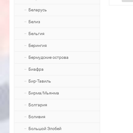
Беларусь
Белиз
Бельгия
Берингия
Бермудские острова
Биафра
Бир-Тавиль
Бирма/Мьянма
Болгария
Боливия
Большой Элобей