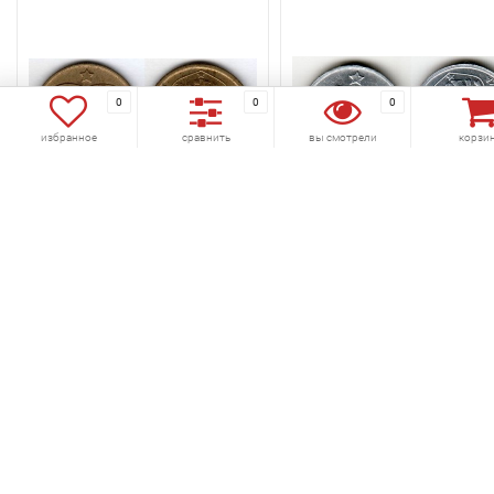
0
0
0
избранное
сравнить
вы смотрели
корзи
избранное
сравнить
избранное
сравнить
монета Чехословакия 20
монета Чехословакия 5
геллеров 1987 год
геллеров 1989 год
Код товара:
479-420
Код товара:
479-430
(0)
(0)
25 руб.
70 руб.
В корзину
В корзину