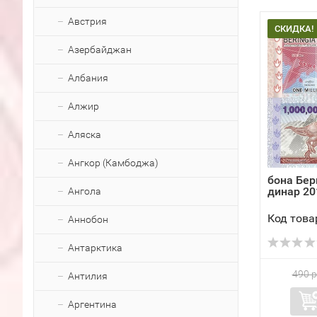
Австрия
СКИДКА!
Азербайджан
Албания
Алжир
Аляска
Ангкор (Камбоджа)
бона Бер
динар 20
Ангола
Код това
Аннобон
Антарктика
490 р
Антилия
Аргентина