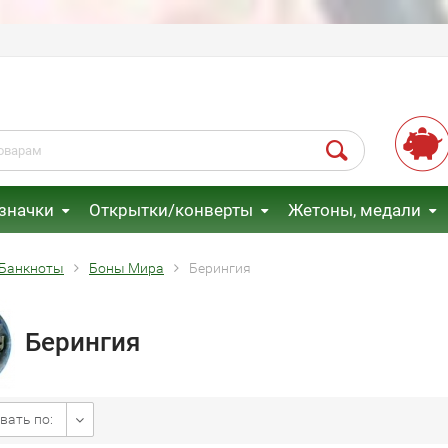
 значки
Открытки/конверты
Жетоны, медали
Банкноты
Боны Мира
Берингия
Берингия
вать по: