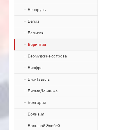
Беларусь
Белиз
Бельгия
Берингия
Бермудские острова
Биафра
Бир-Тавиль
Бирма/Мьянма
Болгария
Боливия
Большой Элобей