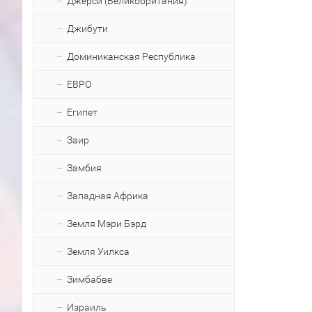
Джерси (Великобритания)
Джибути
Доминиканская Республика
ЕВРО
Египет
Заир
Замбия
Западная Африка
Земля Мэри Бэрд
Земля Уилкса
Зимбабве
Израиль