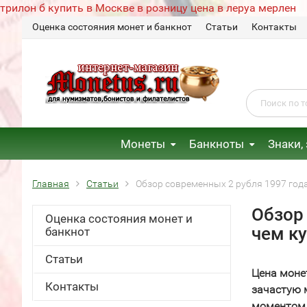
трилон б купить в Москве в розницу цена в леруа мерлен
Оценка состояния монет и банкнот
Статьи
Контакты
Монеты
Банкноты
Знаки,
Главная
Статьи
Обзор современных 2 рубля 1997 года
Обзор 
Оценка состояния монет и
чем к
банкнот
Статьи
Цена моне
Контакты
зачастую 
моментом,