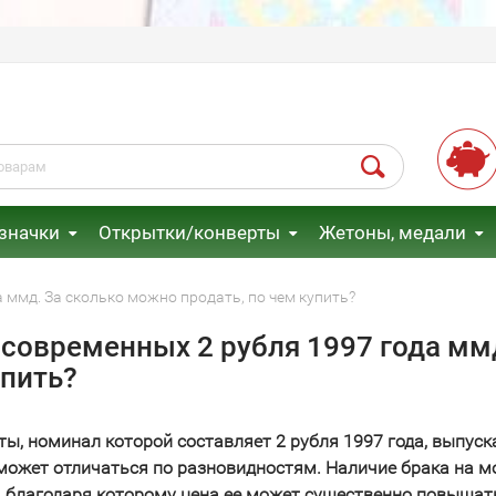
 значки
Открытки/конверты
Жетоны, медали
 ммд. За сколько можно продать, по чем купить?
современных 2 рубля 1997 года ммд
упить?
ты, номинал которой составляет 2 рубля 1997 года, выпус
может отличаться по разновидностям. Наличие брака на
 благодаря которому цена ее может существенно повышатьс