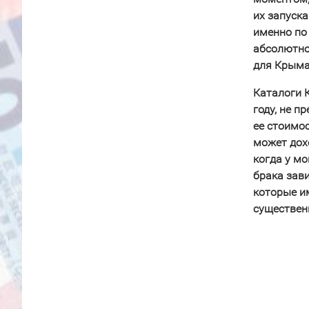
их запуска
именно по
абсолютно
для Крыма
Каталоги 
году, не 
ее стоимо
может дох
когда у м
брака зав
которые и
существенн