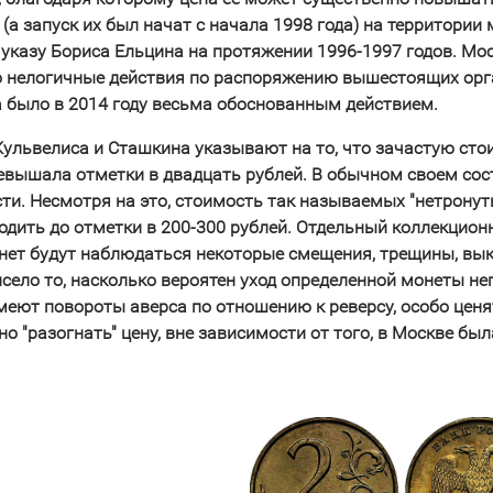
 (а запуск их был начат с начала 1998 года) на территори
 указу Бориса Ельцина на протяжении 1996-1997 годов. М
 нелогичные действия по распоряжению вышестоящих орган
 было в 2014 году весьма обоснованным действием.
Кульвелиса и Сташкина указывают на то, что зачастую сто
превышала отметки в двадцать рублей. В обычном своем со
сти. Несмотря на это, стоимость так называемых "нетронут
одить до отметки в 200-300 рублей. Отдельный коллекцион
онет будут наблюдаться некоторые смещения, трещины, вык
исело то, насколько вероятен уход определенной монеты н
меют повороты аверса по отношению к реверсу, особо цен
о "разогнать" цену, вне зависимости от того, в Москве бы