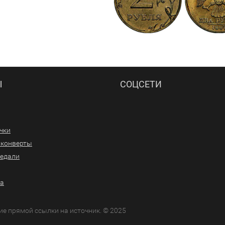
Ы
СОЦСЕТИ
ачки
/конверты
медали
ра
ие прямой ссылки на источник. © 2025