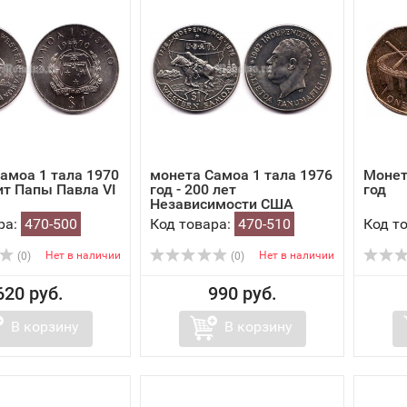
амоа 1 тала 1970
монета Самоа 1 тала 1976
Монет
зит Папы Павла VI
год - 200 лет
год
Независимости США
ра:
470-500
Код товара:
470-510
Код т
Нет в наличии
Нет в наличии
(0)
(0)
620 руб.
990 руб.
В корзину
В корзину