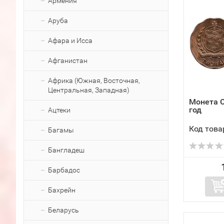
Армения
Аруба
Афара и Исса
Афганистан
Африка (Южная, Восточная,
Центральная, Западная)
Монета С
год
Ацтеки
Код това
Багамы
Бангладеш
Барбадос
Бахрейн
Беларусь