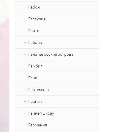
Габон
Гагаузия
Гаити
Гайана
Галапагосские острова
Гамбия
Гана
Гватемала
Гвинея
Гвинея Бисау
Германия