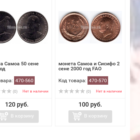
а Самоа 50 сене
монета Самоа и Cисифо 2
год
сене 2000 год FAO
овара:
470-560
Код товара:
470-570
Нет в наличии
Нет в наличии
(0)
(0)
120 руб.
100 руб.
В корзину
В корзину