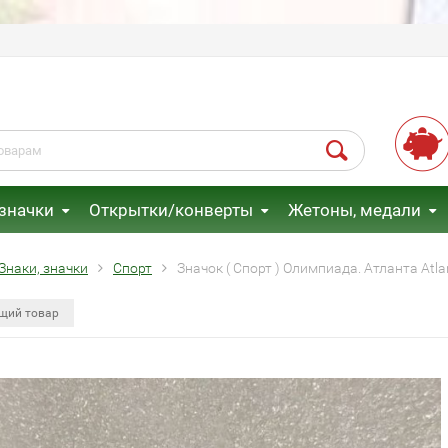
 значки
Открытки/конверты
Жетоны, медали
Знаки, значки
Спорт
Значок ( Спорт ) Олимпиада. Атланта At
щий товар