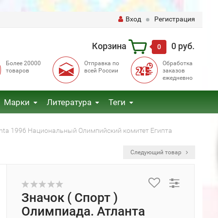
Вход
Регистрация
Корзина
0 руб.
0
Более 20000
Отправка по
Обработка
товаров
всей России
заказов
ежедневно
Марки
Литература
Теги
lanta 1996 Национальный Олимпийский комитет Египта
Следующий товар
Значок ( Спорт )
Олимпиада. Атланта