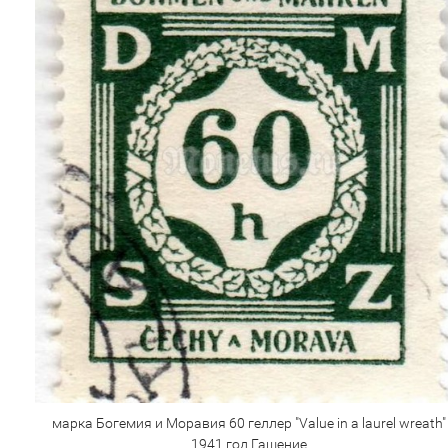
марка Богемия и Моравия 60 геллер "Value in a laurel wreath"
1941 год Гашение