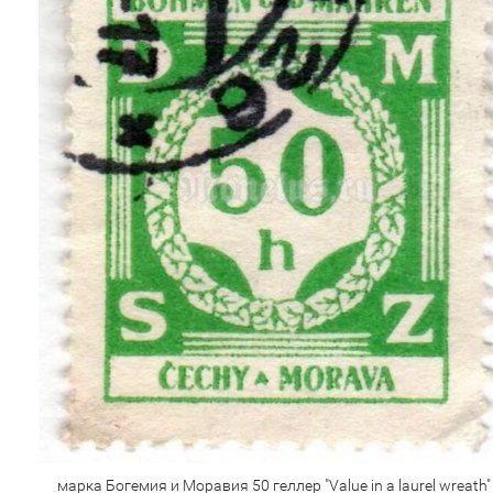
марка Богемия и Моравия 50 геллер "Value in a laurel wreath"