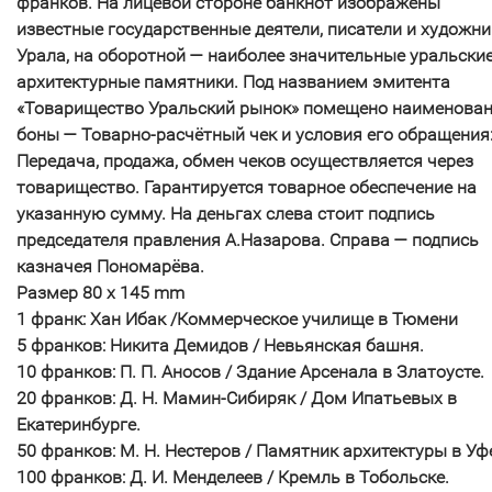
франков. На лицевой стороне банкнот изображены
известные государственные деятели, писатели и художни
Урала, на оборотной — наиболее значительные уральски
архитектурные памятники. Под названием эмитента
«Товарищество Уральский рынок» помещено наименова
боны — Товарно-расчётный чек и условия его обращения
Передача, продажа, обмен чеков осуществляется через
товарищество. Гарантируется товарное обеспечение на
указанную сумму. На деньгах слева стоит подпись
председателя правления А.Назарова. Справа — подпись
казначея Пономарёва.
Размер 80 x 145 mm
1 франк: Хан Ибак /Коммерческое училище в Тюмени
5 франков: Никита Демидов / Невьянская башня.
10 франков: П. П. Аносов / Здание Арсенала в Златоусте.
20 франков: Д. Н. Мамин-Сибиряк / Дом Ипатьевых в
Екатеринбурге.
50 франков: М. Н. Нестеров / Памятник архитектуры в Уф
100 франков: Д. И. Менделеев / Кремль в Тобольске.