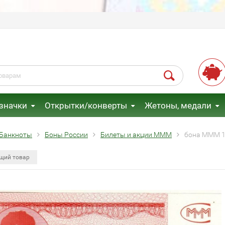
 значки
Открытки/конверты
Жетоны, медали
Банкноты
Боны России
Билеты и акции МММ
бона МММ 10
щий товар