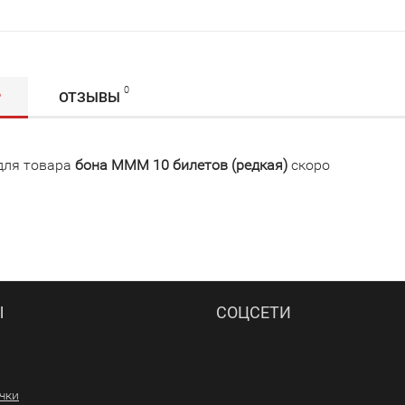
0
Р
ОТЗЫВЫ
для товара
бона МММ 10 билетов (редкая)
скоро
Ы
СОЦСЕТИ
ачки