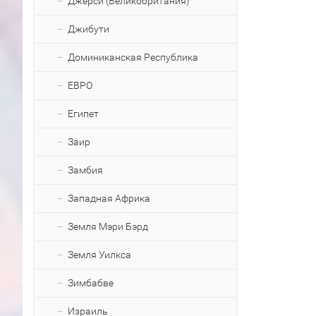
Джерси (Великобритания)
Джибути
Доминиканская Республика
ЕВРО
Египет
Заир
Замбия
Западная Африка
Земля Мэри Бэрд
Земля Уилкса
Зимбабве
Израиль