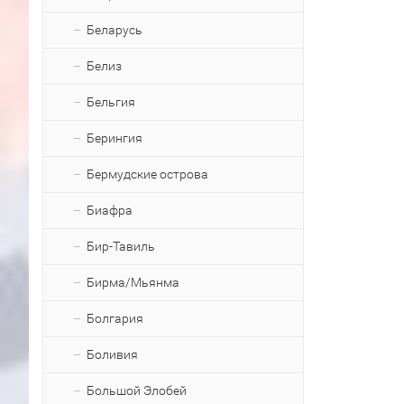
Беларусь
Белиз
Бельгия
Берингия
Бермудские острова
Биафра
Бир-Тавиль
Бирма/Мьянма
Болгария
Боливия
Большой Элобей