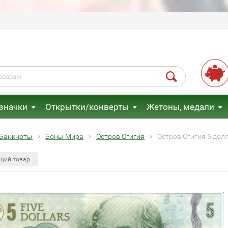
 значки
Открытки/конверты
Жетоны, медали
Банкноты
Боны Мира
Остров Огигия
Остров Огигия 5 дол
щий товар