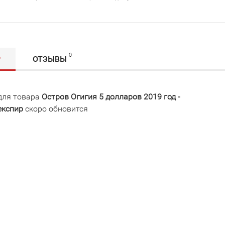
0
Р
ОТЗЫВЫ
для товара
Остров Огигия 5 долларов 2019 год -
експир
скоро обновится