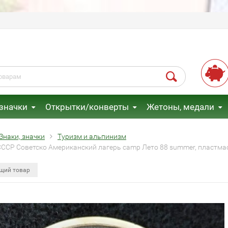
 значки
Открытки/конверты
Жетоны, медали
Знаки, значки
Туризм и альпинизм
СССР Советско Американский лагерь camp Лето 88 summer, пластм
щий товар