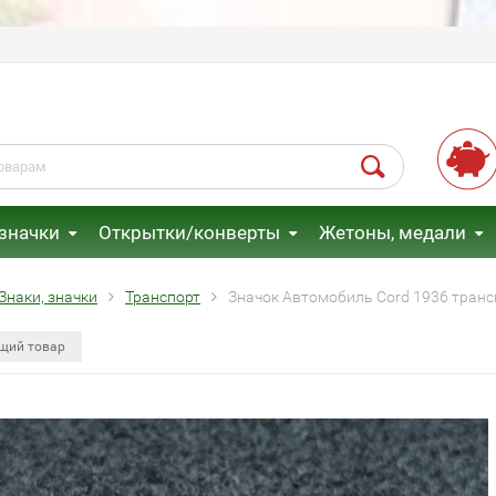
 значки
Открытки/конверты
Жетоны, медали
Знаки, значки
Транспорт
Значок Автомобиль Cord 1936 тран
щий товар