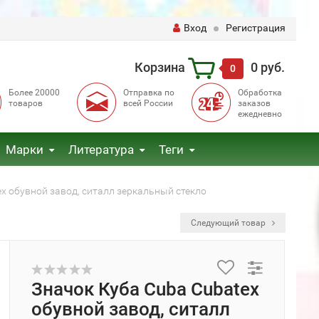
Вход
Регистрация
Корзина
0 руб.
0
Более 20000
Отправка по
Обработка
товаров
всей России
заказов
ежедневно
Марки
Литература
Теги
x обувной завод, ситалл зеркальный стекло
Следующий товар
Значок Куба Cuba Cubatex
обувной завод, ситалл