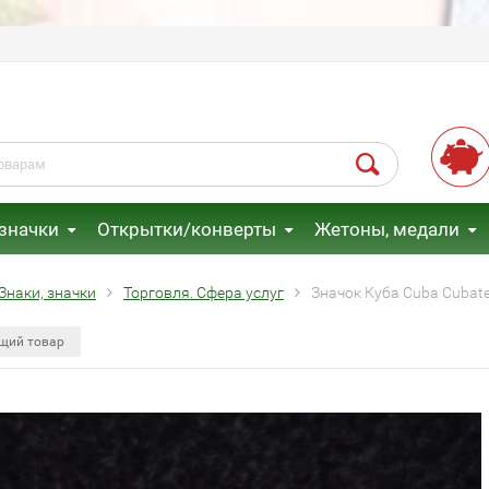
 значки
Открытки/конверты
Жетоны, медали
Знаки, значки
Торговля. Сфера услуг
Значок Куба Cuba Cubate
щий товар