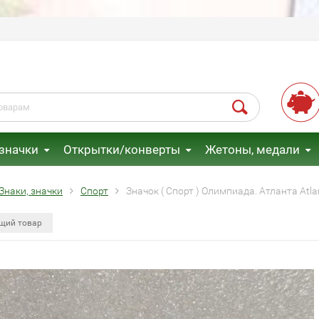
 значки
Открытки/конверты
Жетоны, медали
Знаки, значки
Спорт
Значок ( Спорт ) Олимпиада. Атланта At
щий товар