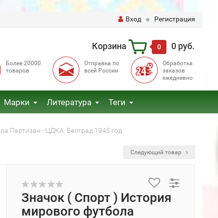
Вход
Регистрация
Корзина
0 руб.
0
Более 20000
Отправка по
Обработка
товаров
всей России
заказов
ежедневно
Марки
Литература
Теги
ола Партизан - ЦДКА. Белград 1945 год
Следующий товар
Значок ( Спорт ) История
мирового футбола