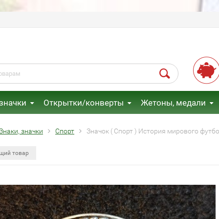
 значки
Открытки/конверты
Жетоны, медали
Знаки, значки
Спорт
Значок ( Спорт ) История мирового футб
щий товар