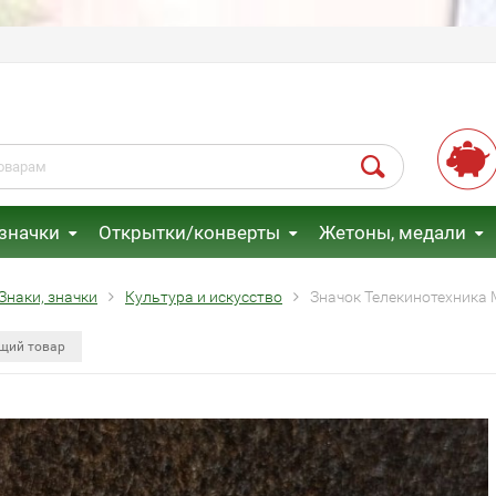
 значки
Открытки/конверты
Жетоны, медали
Знаки, значки
Культура и искусство
Значок Телекинотехника 
щий товар