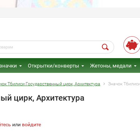
 значки
Открытки/конверты
Жетоны, медали
чок Тбилиси Государственный цирк, Архитектура
Значок Тбилиси
ый цирк, Архитектура
йтесь
или
войдите