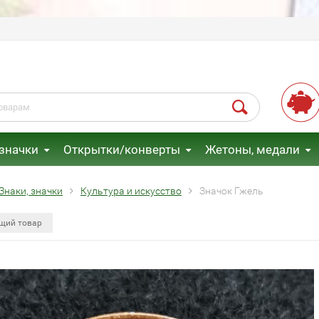
 значки
Открытки/конверты
Жетоны, медали
Знаки, значки
Культура и искусство
Значок Гжель
щий товар