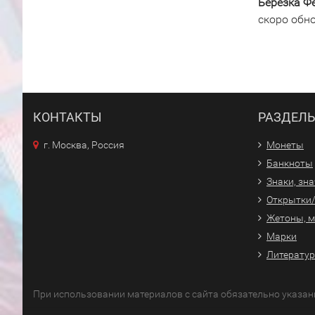
Березка Фе
скоро обн
КОНТАКТЫ
РАЗДЕЛ
г. Москва, Россия
Монеты
Банкноты
Знаки, зн
Открытки
Жетоны, 
Марки
Литерату
При использовании материалов с сайта обязательно указан