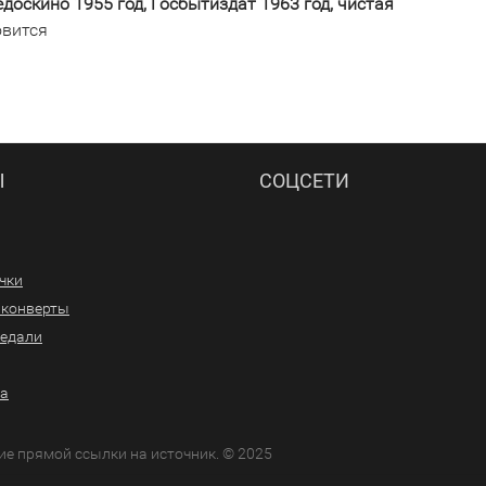
доскино 1955 год, Госбытиздат 1963 год, чистая
овится
Ы
СОЦСЕТИ
ачки
/конверты
медали
ра
ие прямой ссылки на источник. © 2025