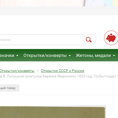
 значки
Открытки/конверты
Жетоны, медали
Открытки/конверты
Открытки СССР и Россия
а В. Липицкий Шкатулка Березка Федоскино 1955 год, Госбытиздат 1
щий товар