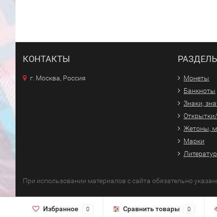
КОНТАКТЫ
РАЗДЕЛ
г. Москва, Россия
Монеты
Банкноты
Знаки, зн
Открытки
Жетоны, 
Марки
Литерату
При использовании материалов с сайта обязательно указан
Избранное
Сравнить товары
0
0