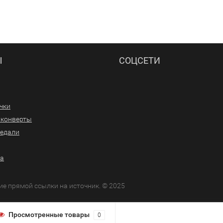
Ы
СОЦСЕТИ
ачки
/конверты
медали
ра
ие прямой ссылки на источник. © 2025
Просмотренные товары
0