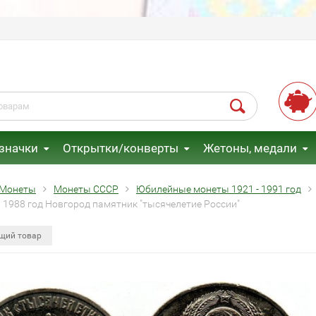
 значки
Открытки/конверты
Жетоны, медали
Монеты
Монеты СССР
Юбилейные монеты 1921 - 1991 год
й 1988 год Новгород памятник "тысячелетие России"
щий товар