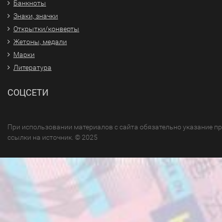
Банкноты
Знаки, значки
Открытки/конверты
Жетоны, медали
Марки
Литература
СОЦСЕТИ
При использовании материалов с сайта обязательно указание п
ссылки на источник. © 2025