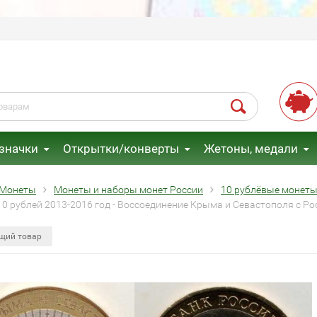
 значки
Открытки/конверты
Жетоны, медали
Монеты
Монеты и наборы монет России
10 рублёвые монеты
10 рублей 2013-2016 год - Воссоединение Крыма и Севастополя с Р
щий товар