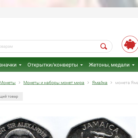
 значки
Открытки/конверты
Жетоны, медали
Монеты
Монеты и наборы монет мира
Ямайка
монета Яма
щий товар