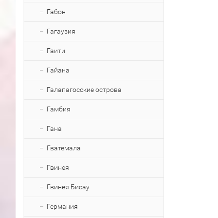
Габон
Гагаузия
Гаити
Гайана
Галапагосские острова
Гамбия
Гана
Гватемала
Гвинея
Гвинея Бисау
Германия