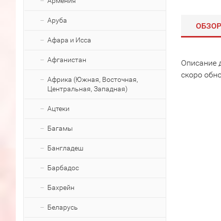
Армения
Аруба
ОБЗО
Афара и Исса
Афганистан
Описание 
скоро обн
Африка (Южная, Восточная,
Центральная, Западная)
Ацтеки
Багамы
Бангладеш
Барбадос
Бахрейн
Беларусь