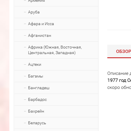
Армения
Аруба
Афара и Исса
Афганистан
Африка (Южная, Восточная,
ОБЗО
Центральная, Западная)
Ацтеки
Описание 
Багамы
1977 год 
скоро обн
Бангладеш
Барбадос
Бахрейн
Беларусь