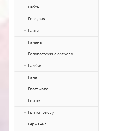
Габон
Гагаузия
Гаити
Гайана
Галапагосские острова
Гамбия
Гана
Гватемала
Гвинея
Гвинея Бисау
Германия