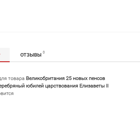
0
Р
ОТЗЫВЫ
для товара
Великобритания 25 новых пенсов
Cеребряный юбилей царствования Елизаветы II
овится