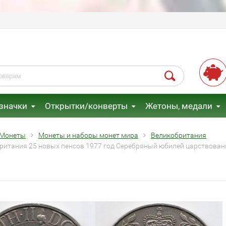
 значки
Открытки/конверты
Жетоны, медали
Монеты
Монеты и наборы монет мира
Великобритания
ритания 25 новых пенсов 1977 год Cеребряный юбилей царствовани