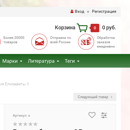
Вход
Регистрация
Корзина
0 руб.
0
Более 20000
Отправка по
Обработка
товаров
всей России
заказов
ежедневно
Марки
Литература
Теги
я Елизаветы II
Следующий товар
Артикул: о