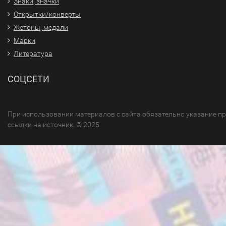
Знаки, значки
Открытки/конверты
Жетоны, медали
Марки
Литература
СОЦСЕТИ
При использовании материалов с сайта обязательно указание п
ссылки на источник. © 2025