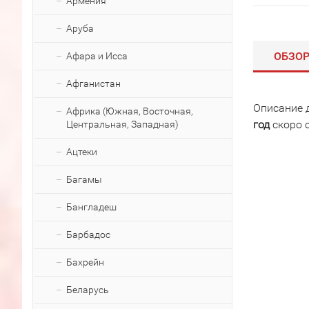
Армения
Аруба
ОБЗО
Афара и Исса
Афганистан
Описание 
Африка (Южная, Восточная,
год
скоро 
Центральная, Западная)
Ацтеки
Багамы
Бангладеш
Барбадос
Бахрейн
Беларусь