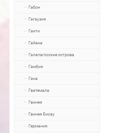
Габон
Гагаузия
Гаити
Гайана
Галапагосские острова
Гамбия
Гана
Гватемала
Гвинея
Гвинея Бисау
Германия