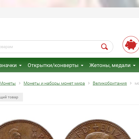
 значки
Открытки/конверты
Жетоны, медали
Монеты
Монеты и наборы монет мира
Великобритания
м
щий товар