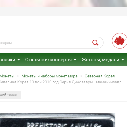
 значки
Открытки/конверты
Жетоны, медали
Монеты
Монеты и наборы монет мира
Северная Корея
Северная Корея 10 вон 2010 год Серия Динозавры - маманчизавр
щий товар