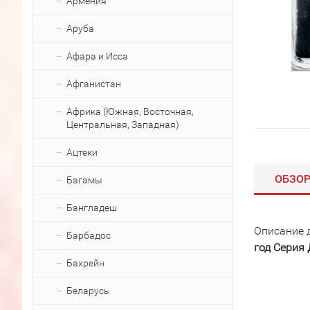
Армения
Аруба
Афара и Исса
Афганистан
Африка (Южная, Восточная,
Центральная, Западная)
Ацтеки
ОБЗО
Багамы
Бангладеш
Описание 
Барбадос
год Серия
Бахрейн
Беларусь