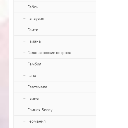
Габон
Гагаузия
Гаити
Гайана
Галапагосские острова
Гамбия
Гана
Гватемала
Гвинея
Гвинея Бисау
Германия