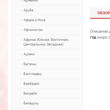
Армения
Аруба
ОБЗО
Афара и Исса
Афганистан
Описание 
год
скоро 
Африка (Южная, Восточная,
Центральная, Западная)
Ацтеки
Багамы
Бангладеш
Барбадос
Бахрейн
Беларусь