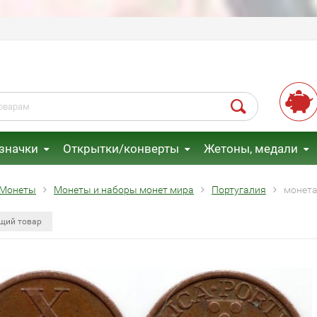
 значки
Открытки/конверты
Жетоны, медали
Монеты
Монеты и наборы монет мира
Португалия
монета
щий товар