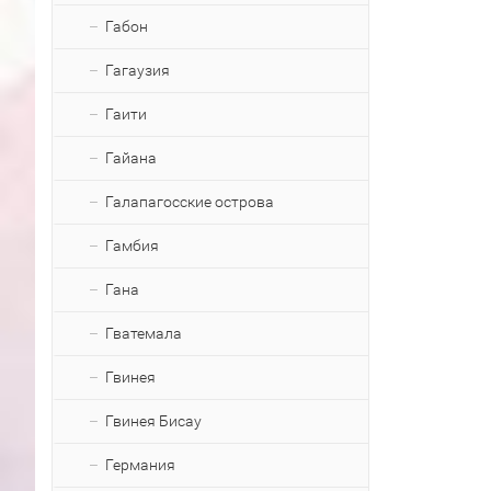
Габон
Гагаузия
Гаити
Гайана
Галапагосские острова
Гамбия
Гана
Гватемала
Гвинея
Гвинея Бисау
Германия