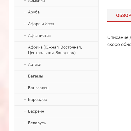
Армения
Аруба
ОБЗО
Афара и Исса
Афганистан
Описание 
скоро обн
Африка (Южная, Восточная,
Центральная, Западная)
Ацтеки
Багамы
Бангладеш
Барбадос
Бахрейн
Беларусь