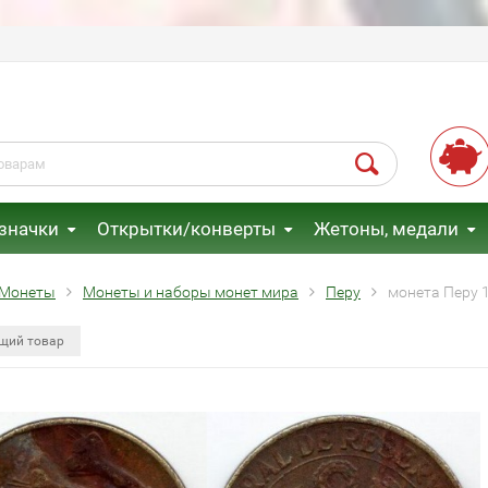
 значки
Открытки/конверты
Жетоны, медали
Монеты
Монеты и наборы монет мира
Перу
монета Перу 1
щий товар