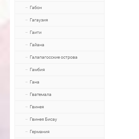
Габон
Гагаузия
Гаити
Гайана
Галапагосские острова
Гамбия
Гана
Гватемала
Гвинея
Гвинея Бисау
Германия