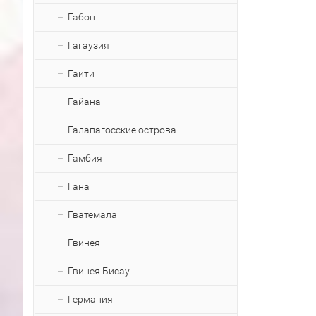
Габон
Гагаузия
Гаити
Гайана
Галапагосские острова
Гамбия
Гана
Гватемала
Гвинея
Гвинея Бисау
Германия