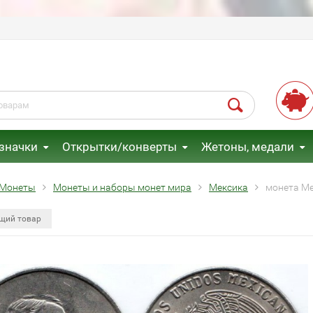
 значки
Открытки/конверты
Жетоны, медали
Монеты
Монеты и наборы монет мира
Мексика
монета Ме
щий товар