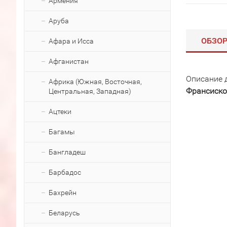
Армения
Аруба
ОБЗО
Афара и Исса
Афганистан
Описание 
Африка (Южная, Восточная,
Франсиско
Центральная, Западная)
Ацтеки
Багамы
Бангладеш
Барбадос
Бахрейн
Беларусь