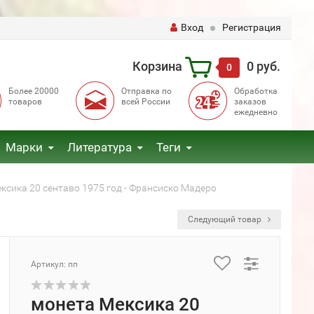
Вход
Регистрация
Корзина
0 руб.
0
Более 20000
Отправка по
Обработка
товаров
всей России
заказов
ежедневно
Марки
Литература
Теги
ксика 20 сентаво 1975 год - Франсиско Мадеро
Следующий товар
Артикул: пп
монета Мексика 20