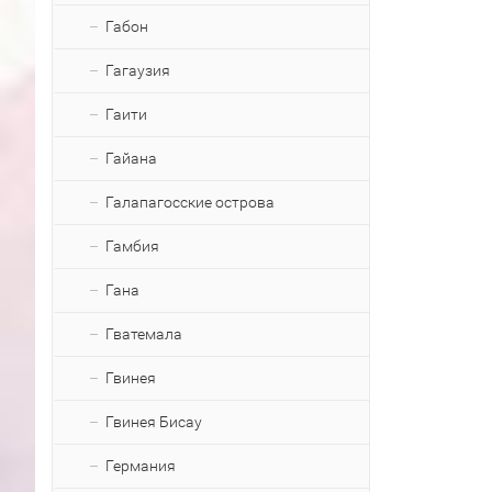
Габон
Гагаузия
Гаити
Гайана
Галапагосские острова
Гамбия
Гана
Гватемала
Гвинея
Гвинея Бисау
Германия