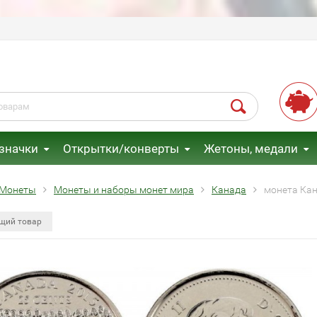
 значки
Открытки/конверты
Жетоны, медали
Монеты
Монеты и наборы монет мира
Канада
монета Кан
щий товар