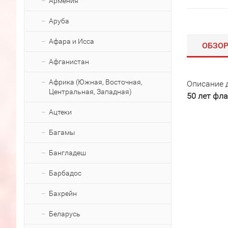
Армения
Аруба
Афара и Исса
ОБЗО
Афганистан
Африка (Южная, Восточная,
Описание 
Центральная, Западная)
50 лет фла
Ацтеки
Багамы
Бангладеш
Барбадос
Бахрейн
Беларусь