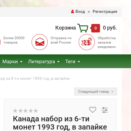
Вход
Регистрация
Корзина
0 руб.
0
Более 20000
Отправка по
Обработка
товаров
всей России
заказов
ежедневно
Марки
Литература
Теги
р из 6-ти монет 1993 год, в запайке
Следующий товар
Канада набор из 6-ти
монет 1993 год, в запайке