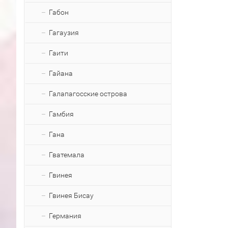
Габон
Гагаузия
Гаити
Гайана
Галапагосские острова
Гамбия
Гана
Гватемала
Гвинея
Гвинея Бисау
Германия