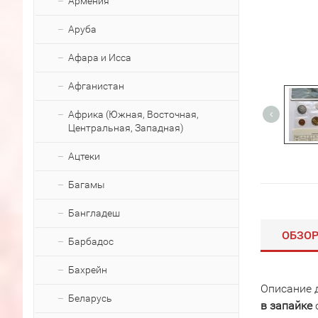
Армения
Аруба
Афара и Исса
Афганистан
Африка (Южная, Восточная,
Центральная, Западная)
Ацтеки
Багамы
Бангладеш
ОБЗО
Барбадос
Бахрейн
Описание 
Беларусь
в запайке