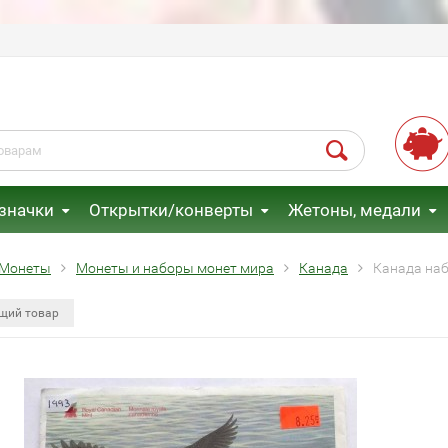
 значки
Открытки/конверты
Жетоны, медали
Монеты
Монеты и наборы монет мира
Канада
Канада набо
щий товар