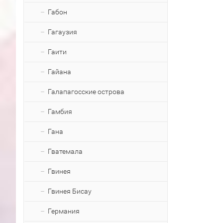
Габон
Гагаузия
Гаити
Гайана
Галапагосские острова
Гамбия
Гана
Гватемала
Гвинея
Гвинея Бисау
Германия