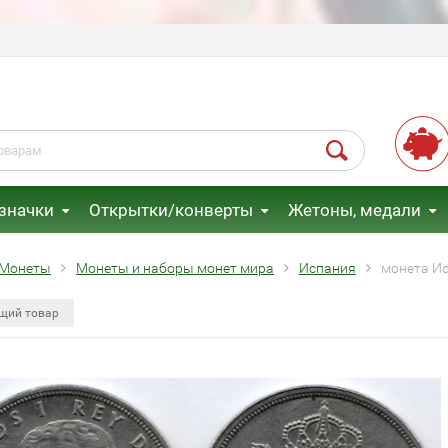
 значки
Открытки/конверты
Жетоны, медали
Монеты
Монеты и наборы монет мира
Испания
монета Ис
щий товар