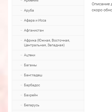
Армения
Описание 
скоро обн
Аруба
Афара и Исса
Афганистан
Африка (Южная, Восточная,
Центральная, Западная)
Ацтеки
Багамы
Бангладеш
Барбадос
Бахрейн
Беларусь