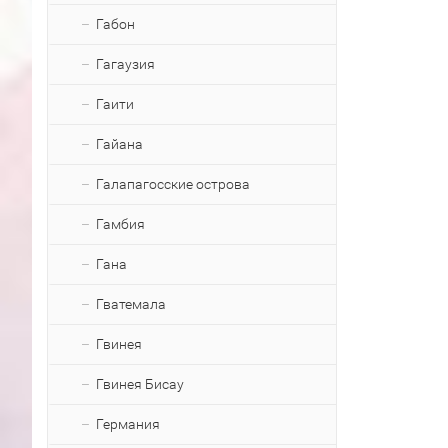
Габон
Гагаузия
Гаити
Гайана
Галапагосские острова
Гамбия
Гана
Гватемала
Гвинея
Гвинея Бисау
Германия