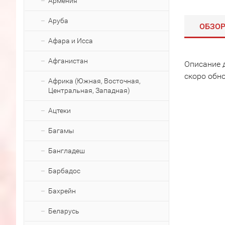
Армения
Аруба
ОБЗО
Афара и Исса
Афганистан
Описание 
скоро обн
Африка (Южная, Восточная,
Центральная, Западная)
Ацтеки
Багамы
Бангладеш
Барбадос
Бахрейн
Беларусь