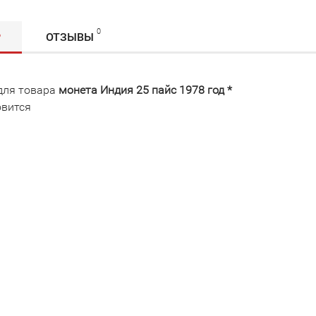
0
Р
ОТЗЫВЫ
для товара
монета Индия 25 пайс 1978 год *
овится