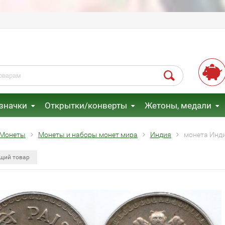
 значки
Открытки/конверты
Жетоны, медали
Монеты
Монеты и наборы монет мира
Индия
монета Инди
щий товар