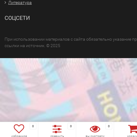
Литература
СОЦСЕТИ
При использовании материалов с сайта обязательно указание п
ссылки на источник. © 2025
0
0
0
избранное
сравнить
вы смотрели
корзи